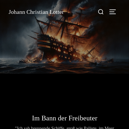
Zum
Suchen
Johann Christian Lotter
Inhalt
Seitenle
nach:
springen
Im Bann der Freibeuter
"Ich sah brennende Schiffe, groß wie Paläste, im Meer