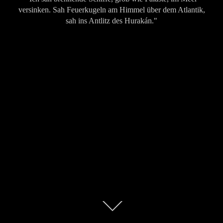
versinken. Sah Feuerkugeln am Himmel über dem Atlantik,
sah ins Antlitz des Hurakán."
Zum
Inhalt