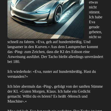
etwas
nicht
stimmt.
Ich habe
Eva
gerade
gebeten,
nicht so
schnell zu fahren. »Eva, geh auf hundertdreißig. Und
langsamer in den Kurven.« Aus dem Lautsprecher kommt
das ›Ping‹ zum Zeichen, dass die KI des Edison eine
Anweisung ausführt. Der Tacho bleibt allerdings unverändert
bei 180.
Ich wiederhole: »Eva, runter auf hundertdreißig. Hast du
verstanden?«
Ich höre abermals das ›Ping‹, gefolgt von der sanften Stimme
der KI. »Guten Morgen, Klaus. Ich habe ein Gedicht
gemacht. Willst du es hören? Es heißt ›Mensch und
Maschine‹.«