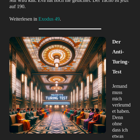
Mir wird kalt. Eva hat noch nie gedichtet. Der Tacho ist jetzt
auf 190.
Weiterlesen in
Exodus 49
.
Der
Anti-
Turing-
Test
Jemand
muss
mich
verleumd
et haben.
Denn
ohne
dass ich
etwas