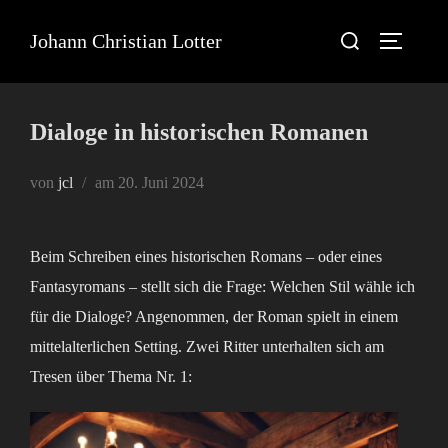
Zum
Suchen
Johann Christian Lotter
Inhalt
Seitenle
nach:
springen
Dialoge in historischen Romanen
Veröffentlicht
von
jcl
am
20. Juni 2024
am
Beim Schreiben eines historischen Romans – oder eines
Fantasyromans – stellt sich die Frage: Welchen Stil wähle ich
für die Dialoge? Angenommen, der Roman spielt in einem
mittelalterlichen Setting. Zwei Ritter unterhalten sich am
Tresen über Thema Nr. 1: